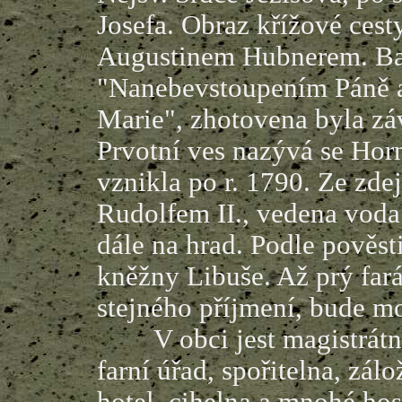
Josefa. Obraz křížové ces
Augustinem Hubnerem. Bar
"Nanebevstoupením Páně 
Marie", zhotovena byla zá
Prvotní ves nazývá se Hor
vznikla po r. 1790. Ze zde
Rudolfem II., vedena voda
dále na hrad. Podle pověs
kněžny Libuše. Až prý fará
stejného příjmení, bude mo
V obci jest magistrátní 
farní úřad, spořitelna, zál
hotel, cihelna a mnohé hos