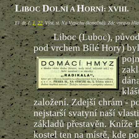
L
D
H
IBOC
OLNÍ A
ORNÍ: XVIII.
El. dr. č.
1
,
22
. Výst. st. Na Vypichu (konečná). Zde vpravo Hlav
Liboc (Luboc), původně
pod vrchem Bílé Hory) by
pojm
zakl
dána
kláš
založení. Zdejší chrám - p
nejstarší svatyní naší vlast
základů přestavěn. Kníže Bo
kostel ten na místě, kde 