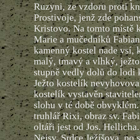
Ruzyni, ze vzdoru proti kn
Prostivoje, jenž zde poha
Kristovo. Na tomto místě k
Marie a mučedníků Fabiana
kamenný kostel nade vsí, k
malý, tmavý a vlhký, ježto
stupně vedly dolů do lodi k
Ježto kostelík nevyhovova
kostelík vystavěn stavite
slohu v té době obvyklém. 
truhlář Rixi, obraz sv. Fa
oltáři jest od Jos. Hellich
Nejsv. Srdce Ježíšova, po s