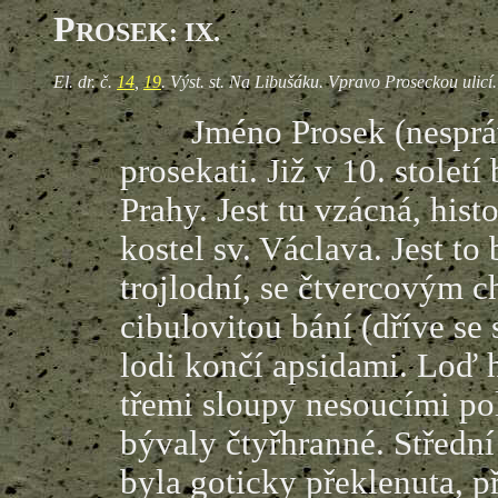
P
ROSEK: IX.
El. dr. č.
14
,
19
. Výst. st. Na Libušáku. Vpravo Proseckou ulicí.
Jméno Prosek (nesprávně 
prosekati. Již v 10. stolet
Prahy. Jest tu vzácná, hist
kostel sv. Václava. Jest to
trojlodní, se čtvercovým c
cibulovitou bání (dříve se 
lodi končí apsidami. Loď 
třemi sloupy nesoucími p
bývaly čtyřhranné. Střední
byla goticky překlenuta, 