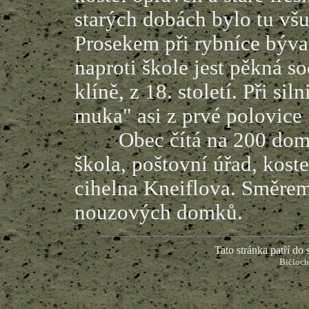
starých dobách bylo tu všu
Prosekem při rybníce býval
naproti škole jest pěkná so
klíně, z 18. století. Při sil
muka" asi z prvé polovice 1
Obec čítá na 200 domovn
škola, poštovní úřad, koste
cihelna Kneiflova. Směrem
nouzových domků.
Tato stránka patří do s
Bičloc