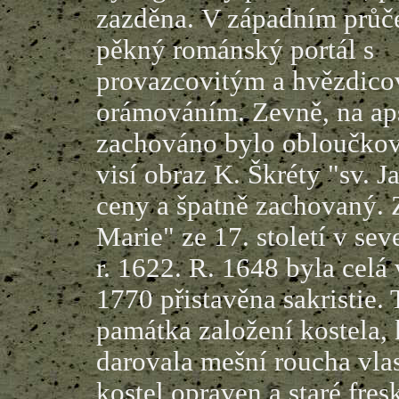
zazděna.
V západním průčel
pěkný románský portál s
provazcovitým a hvězdico
orámováním. Zevně, na ap
zachováno bylo obloučkové
visí obraz K. Škréty "sv. 
ceny a špatně zachovaný. Z
Marie" ze 17. století v seve
r. 1622. R. 1648 byla celá
1770 přistavěna sakristie.
památka založení kostela, 
darovala mešní roucha vla
kostel opraven a staré fre